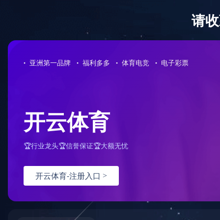
乐鱼online（中
关于我们
新闻动态
国）