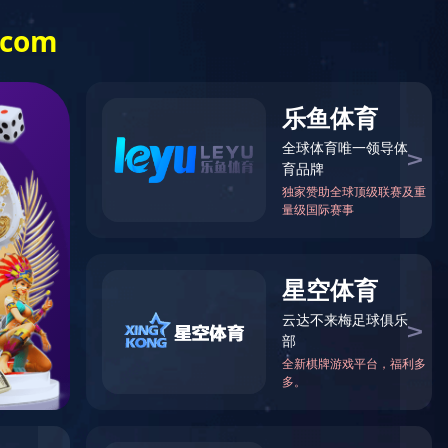
节能环保
专家登记
人才招聘