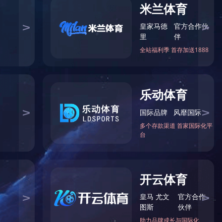
当前位置：
首页
>>新闻动态>>文化活动
司五四青年节团建活动
“五四青年节”团建活动，庆祝成立20周年。近60多位员工积极
善公司的企业文化氛围。 …
素图森林公园