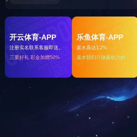
通知公告
文化活动
联系我们
Contact us
电话：0471-5223613
投诉电话：0471-5223607
邮箱：imzs@imzs.com.cn
网址：/
地址：内蒙古自治区呼和浩特市赛罕区鄂尔
多斯东街12号银联大厦10层