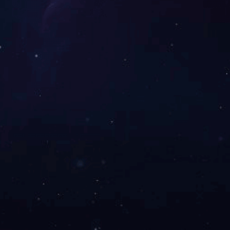
念馆举行集体学习，感受乌兰夫等老一辈革
<<
<
3
4
5
6
关于我们
/
新闻动态
/
招标采购
/
工程咨询
/
项目管理
/
节能环保
.
电话：0471-5223613 投诉电话：0471-5223607
邮箱：imzs@imzs.com.cn 网址：/
地址：内蒙古自治区呼和浩特市赛罕区鄂尔多斯东街