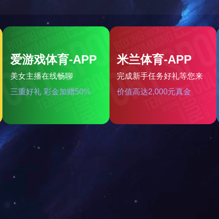
公司举办主题为“提升女性内外美”的
2022-03-08
9549
次
值此第112个国际妇女节暨我国第99个妇
题为“提升女性内外美”的庆三八主题活动
内蒙古中实公司走进大青山抗日游击根据
2021-07-01
9416
次
为迎接建党100周年，深入推进党史学习教
“大青山抗日游击根据地展馆”开展“传承红
公司庆祝建党100周年文团建设活动
2021-05-11
9513
次
为重温红色记忆，汲取精神力量，5月6日