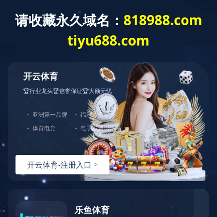
乐鱼online（中
关于我们
新闻动态
国）