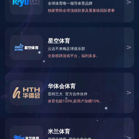
今天是：2026年8月10日 星期一
通知公告
新闻动态
News
集团新闻
招标公司新闻
根据《国
知如下：
节能公司新闻
一、放假
2024
项目公司新闻
二、注意
1、各单
分公司新闻