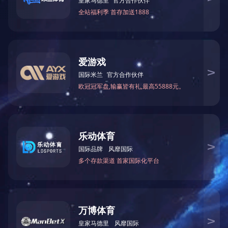
通知公告
文化活动
联系我们
Contact us
电话：0471-5223613
投诉电话：0471-5223607
邮箱：imzs@imzs.com.cn
网址：/
地址：内蒙古自治区呼和浩特市赛罕区鄂尔
多斯东街12号银联大厦10层