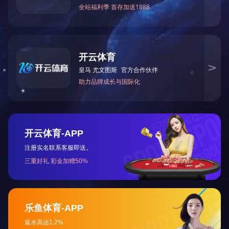
乐鱼online（中国）
/
关于我们
/
Copyright © 2002-2025 乐鱼手机站登录入口 All rights reserved.
蒙ICP备2022002449号-1