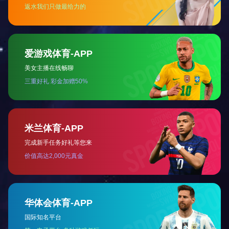
出具，请联系平台
（2）供应
参见中招联合招标采
（3）有关供
86397110。
5
响应文件的
5.1.本
购平台》（http
5.2.响应
5.3.本
标大厅，在线准
6
发布公告的
本询比采购
（http://www
购网》（http://ww
7
相关费用
7.1
响应保
7.2采购
7.3平台