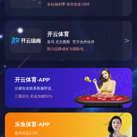
2.7 其他要求：
必须严格遵守合
3
供应商资格
3.1供应
担项目的能力。
3.2单位
应；母子公司不
3.3供应商
3.4供应商
3.5供应商
名单。
3.6供应
3.7供应
3.8本次
4
采购文件的
4.1
有意参加
购平台》（http:
（1）请供应商
择采购项目缴纳平